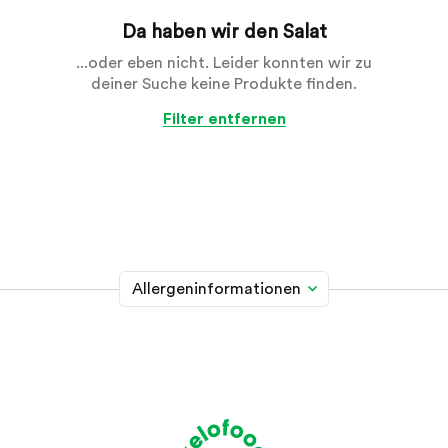
Da haben wir den Salat
...oder eben nicht. Leider konnten wir zu
deiner Suche keine Produkte finden.
Filter entfernen
Allergeninformationen
Glutenhaltiges Getreide
A
Weizen, Roggen, Gerste, Hafer, Dinkel, Kamut oder
Hybridstämme davon
Krebstiere
B