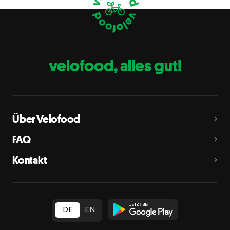
Eier
C
Fische
D
Erdnüsse
E
velofood, alles gut!
Milch
G
Schalenfrüchte
H
Mandeln, Haselnüsse, Walnüsse, Cashewnüsse, Pekannüsse,
Paranüsse, Pistazien, Macadamianüsse
Über Velofood
Sellerie
L
FAQ
Senf
M
Kontakt
Sesam
N
Schwefeldioxid und Sulfite
O
in Konzentration von mehr als 10 mg/kg oder 10 mg/l als
insgesamt vorhandenes Schwefeldioxid