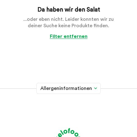
Da haben wir den Salat
...oder eben nicht. Leider konnten wir zu
deiner Suche keine Produkte finden.
Filter entfernen
Allergeninformationen
Glutenhaltiges Getreide
A
Weizen, Roggen, Gerste, Hafer, Dinkel, Kamut oder
Hybridstämme davon
Krebstiere
B