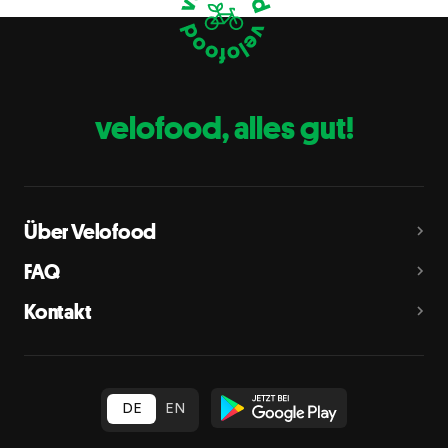
Eier
C
Fische
D
Erdnüsse
E
velofood, alles gut!
Milch
G
Schalenfrüchte
H
Mandeln, Haselnüsse, Walnüsse, Cashewnüsse, Pekannüsse,
Paranüsse, Pistazien, Macadamianüsse
Über Velofood
Sellerie
L
FAQ
Senf
M
Kontakt
Sesam
N
Schwefeldioxid und Sulfite
O
in Konzentration von mehr als 10 mg/kg oder 10 mg/l als
insgesamt vorhandenes Schwefeldioxid