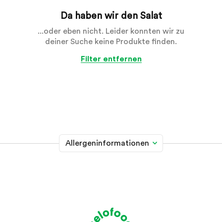
Da haben wir den Salat
...oder eben nicht. Leider konnten wir zu
deiner Suche keine Produkte finden.
Filter entfernen
Allergeninformationen
Glutenhaltiges Getreide
A
Weizen, Roggen, Gerste, Hafer, Dinkel, Kamut oder
Hybridstämme davon
Krebstiere
B