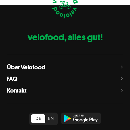
Eier
C
Fische
D
Erdnüsse
E
velofood, alles gut!
Milch
G
Schalenfrüchte
H
Mandeln, Haselnüsse, Walnüsse, Cashewnüsse, Pekannüsse,
Paranüsse, Pistazien, Macadamianüsse
Über Velofood
Sellerie
L
FAQ
Senf
M
Kontakt
Sesam
N
Schwefeldioxid und Sulfite
O
in Konzentration von mehr als 10 mg/kg oder 10 mg/l als
insgesamt vorhandenes Schwefeldioxid