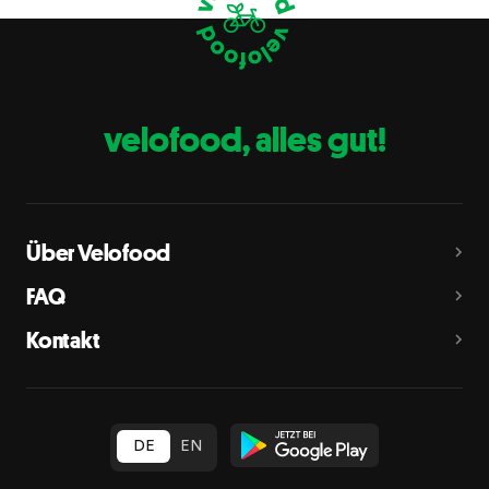
Eier
C
Fische
D
Erdnüsse
E
velofood, alles gut!
Milch
G
Schalenfrüchte
H
Mandeln, Haselnüsse, Walnüsse, Cashewnüsse, Pekannüsse,
Paranüsse, Pistazien, Macadamianüsse
Über Velofood
Sellerie
L
FAQ
Senf
M
Kontakt
Sesam
N
Schwefeldioxid und Sulfite
O
in Konzentration von mehr als 10 mg/kg oder 10 mg/l als
insgesamt vorhandenes Schwefeldioxid