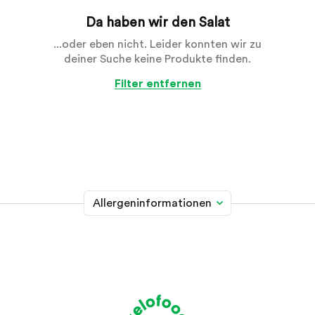
Da haben wir den Salat
...oder eben nicht. Leider konnten wir zu
deiner Suche keine Produkte finden.
Filter entfernen
Allergeninformationen
Glutenhaltiges Getreide
A
Weizen, Roggen, Gerste, Hafer, Dinkel, Kamut oder
Hybridstämme davon
Krebstiere
B