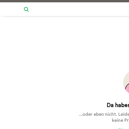
Da haben
...oder eben nicht. Lei
keine P